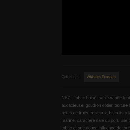
Categorie :
Whiskies Écossais
NEZ : Tabac boisé, sablé vanillé fri
audacieuse, goudron côtier, texture h
notes de fruits tropicaux, biscuits à
marine, caractère salé du port, une 
tabac et une douce influence de tou