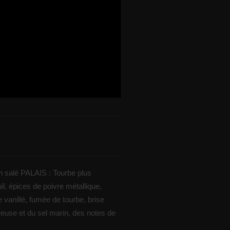
in salé PALAIS : Tourbe plus
il, épices de poivre métallique,
e vanillé, fumée de tourbe, brise
reuse et du sel marin, des notes de