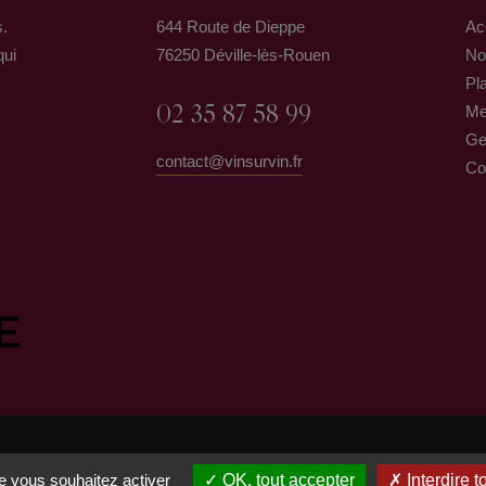
s.
644 Route de Dieppe
Ac
qui
76250 Déville-lès-Rouen
No
Pla
02 35 87 58 99
Me
Ge
contact@vinsurvin.fr
Co
ue vous souhaitez activer
OK, tout accepter
Interdire t