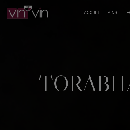
ACCUEIL
VINS
EF
TORABHA