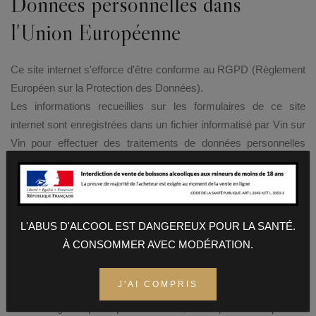
Données personnelles dans
l'Union Européenne
Ce site internet s'efforce d'être conforme au RGPD (Règlement
Européen sur la Protection des Données).
Les informations recueillies sur les formulaires de ce site
internet sont enregistrées dans un fichier informatisé par Vin sur
Vin pour effectuer des traitements de données personnelles
destinés au fonctionnement des services proposés.
Elles sont conservées pendant une durée variable en fonction
des traitements et sont destinées au responsable du traitement
ainsi qu'aux collaborateurs de ce site internet.
L'ABUS D'ALCOOL EST DANGEREUX POUR LA SANTÉ.
Conformément à la loi « informatique et libertés », vous pouvez
À CONSOMMER AVEC MODÉRATION.
exercer votre droit d'accès aux données vous concernant et les
faire rectifier en contactant: contact@vinsurvin.fr .
J'AI COMPRIS
Nous vous informons de l’existence de la liste d'opposition au
démarchage téléphonique « Bloctel », sur laquelle vous pouvez