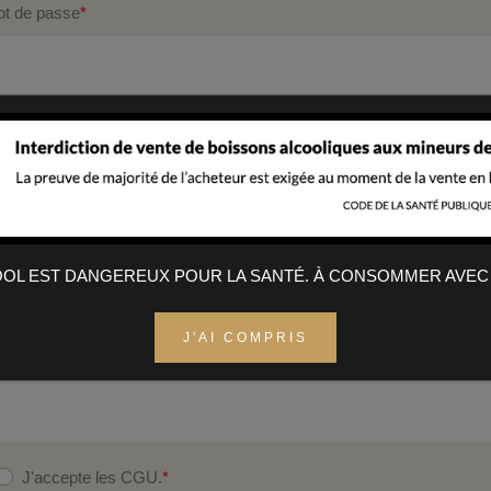
t de passe
*
nfirmation du mot de passe
*
rénom
*
COOL EST DANGEREUX POUR LA SANTÉ. À CONSOMMER AVEC
J'AI COMPRIS
om
*
J'accepte les CGU.
*