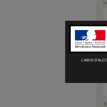
Mo
Co
P
L'ABUS D'AL
N