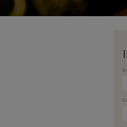
I
Em
Co