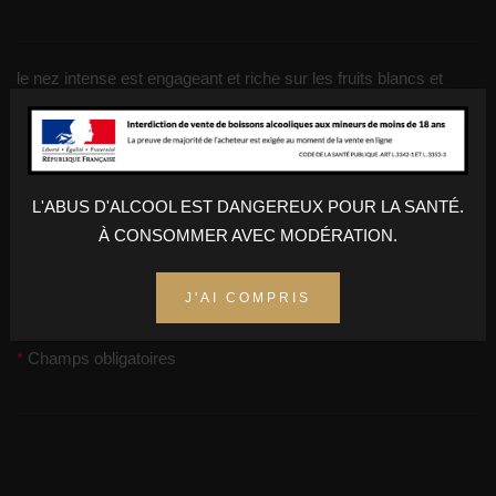
le nez intense est engageant et riche sur les fruits blancs et
jaunes très mûrs et sur les fruits exotiques. La bouche est
ample, et ronde, accompagnée par la fraîcheur, on retrouve des
notes gourmandes de fruits jaunes comme la pêche et la prune.
Finale : Touche acidulée de citron vert.
L'ABUS D'ALCOOL EST DANGEREUX POUR LA SANTÉ.
À CONSOMMER AVEC MODÉRATION.
AJOUTER AU PANIER
J'AI COMPRIS
Champs obligatoires