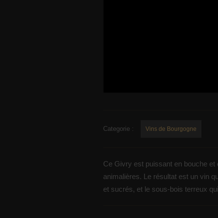
Categorie :
Vins de Bourgogne
Ce Givry est puissant en bouche et d
animalières. Le résultat est un vin 
et sucrés, et le sous-bois terreux q