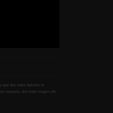
si que des notes épicées et
ure soyeuse, des fruits rouges vifs