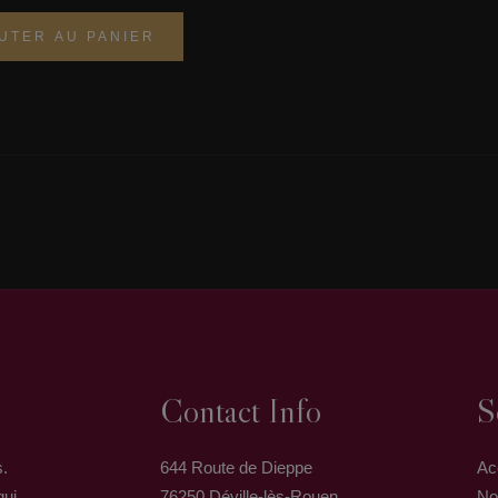
UTER AU PANIER
Contact Info
S
s.
644 Route de Dieppe
Ac
qui
76250 Déville-lès-Rouen
No