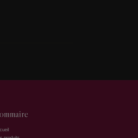
ommaire
cueil
s produits