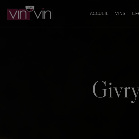
ACCUEIL
VINS
EF
Givry