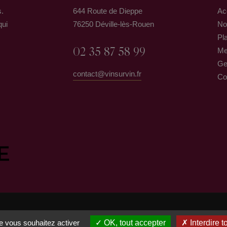
s.
644 Route de Dieppe
Ac
qui
76250 Déville-lès-Rouen
No
Pla
02 35 87 58 99
Me
Ge
contact@vinsurvin.fr
Co
ue vous souhaitez activer
OK, tout accepter
Interdire t