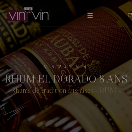
VIN SUR VIN
RHUM EL DORADO 8 ANS
Rhums de tradition anglaises « RUM »