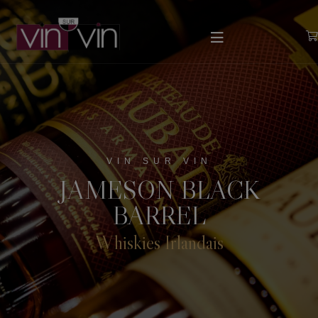
VIN SUR VIN
JAMESON BLACK
BARREL
Whiskies Irlandais