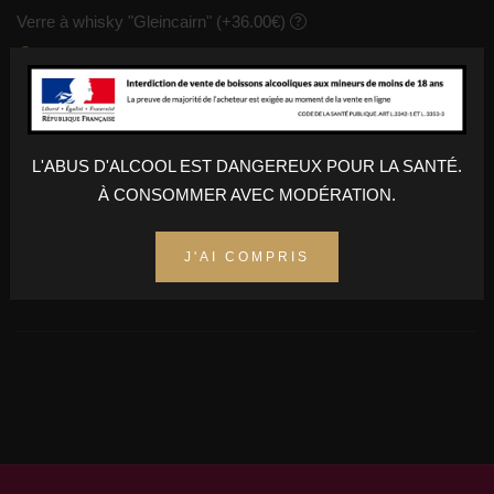
Verre à whisky "Gleincairn" (+36.00€)
Choisir une option
Oui ajouter la boite de 6 verres (+36.00€)
Non merci
L'ABUS D'ALCOOL EST DANGEREUX POUR LA SANTÉ.
À CONSOMMER AVEC MODÉRATION.
AJOUTER AU PANIER
J'AI COMPRIS
Champs obligatoires