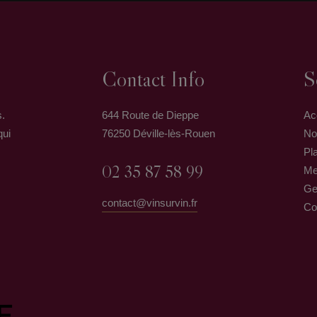
Contact Info
S
s.
644 Route de Dieppe
Ac
qui
76250 Déville-lès-Rouen
No
Pla
02 35 87 58 99
Me
Ge
contact@vinsurvin.fr
Co