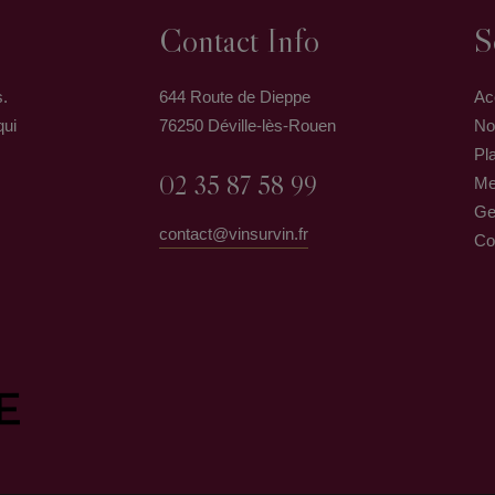
Contact Info
S
s.
644 Route de Dieppe
Ac
qui
76250 Déville-lès-Rouen
No
Pla
02 35 87 58 99
Me
Ge
contact@vinsurvin.fr
Co