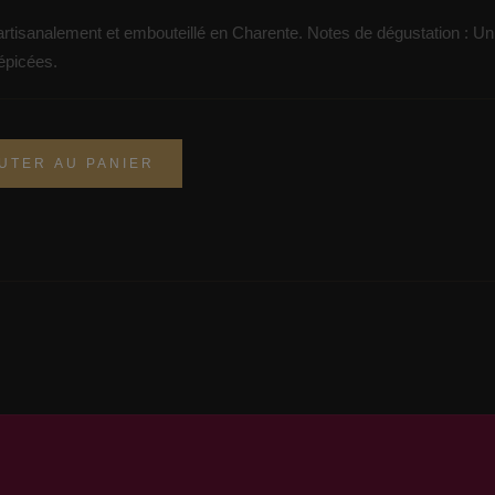
é artisanalement et embouteillé en Charente. Notes de dégustation : U
 épicées.
UTER AU PANIER